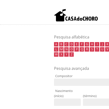
Pesquisa alfabética
A
B
C
D
E
F
G
H
I
J
K
L
M
N
O
P
Q
R
S
T
U
V
W
X
Y
Z
Pesquisa avançada
Compositor
Nascimento
(início)
(término)