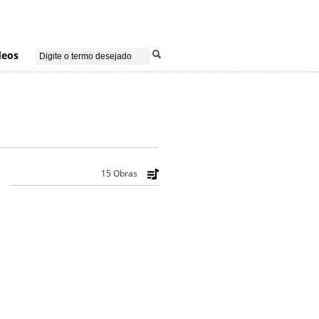
deos
15 Obras