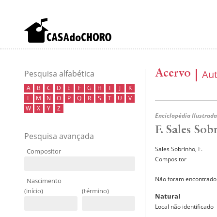
Acervo
Au
Pesquisa alfabética
A
B
C
D
E
F
G
H
I
J
K
L
M
N
O
P
Q
R
S
T
U
V
W
X
Y
Z
Enciclopédia Ilustrada
F. Sales Sob
Pesquisa avançada
Sales Sobrinho, F.
Compositor
Compositor
Não foram encontrados
Nascimento
(início)
(término)
Natural
Local não identificado