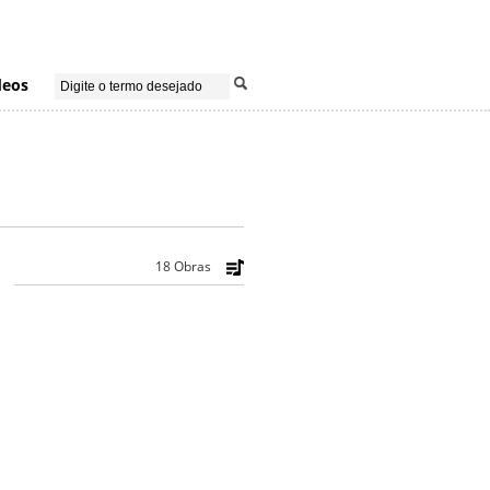
deos
18 Obras