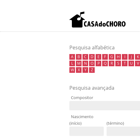
Pesquisa alfabética
A
B
C
D
E
F
G
H
I
J
K
L
M
N
O
P
Q
R
S
T
U
V
W
X
Y
Z
Pesquisa avançada
Compositor
Nascimento
(início)
(término)