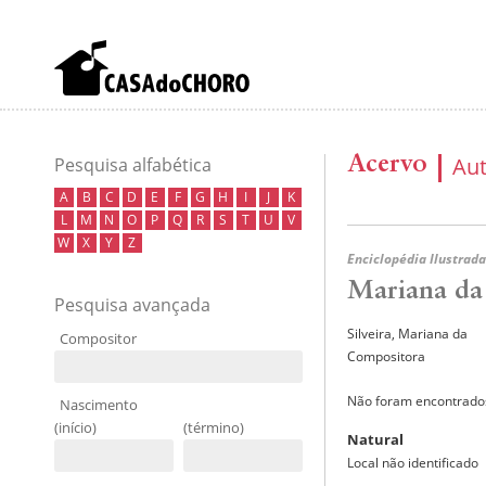
Acervo
Au
Pesquisa alfabética
A
B
C
D
E
F
G
H
I
J
K
L
M
N
O
P
Q
R
S
T
U
V
W
X
Y
Z
Enciclopédia Ilustrada
Mariana da 
Pesquisa avançada
Silveira, Mariana da
Compositor
Compositora
Não foram encontrados
Nascimento
(início)
(término)
Natural
Local não identificado