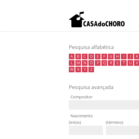
Pesquisa alfabética
A
B
C
D
E
F
G
H
I
J
K
L
M
N
O
P
Q
R
S
T
U
V
W
X
Y
Z
Pesquisa avançada
Compositor
Nascimento
(início)
(término)