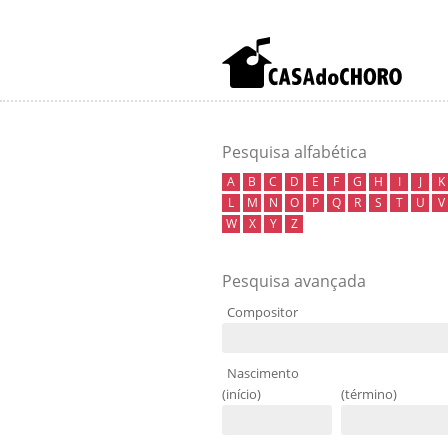
Pesquisa alfabética
A
B
C
D
E
F
G
H
I
J
K
L
M
N
O
P
Q
R
S
T
U
V
W
X
Y
Z
Pesquisa avançada
Compositor
Nascimento
(início)
(término)