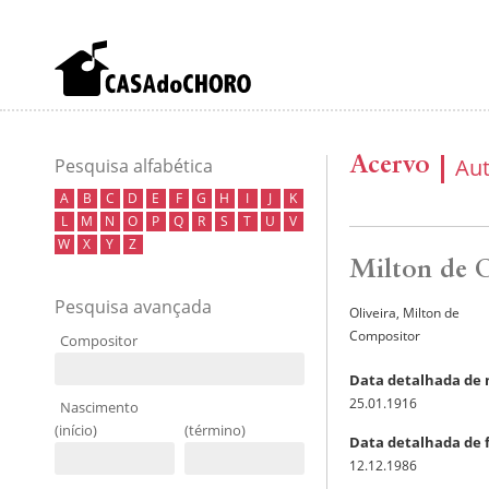
Acervo
Au
Pesquisa alfabética
A
B
C
D
E
F
G
H
I
J
K
L
M
N
O
P
Q
R
S
T
U
V
W
X
Y
Z
Milton de O
Pesquisa avançada
Oliveira, Milton de
Compositor
Compositor
Data detalhada de
25.01.1916
Nascimento
(início)
(término)
Data detalhada de 
12.12.1986