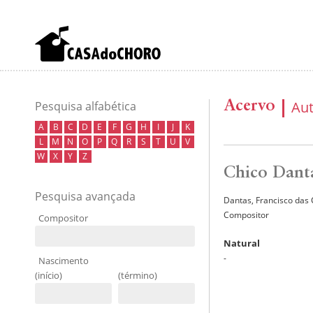
Acervo
Au
Pesquisa alfabética
A
B
C
D
E
F
G
H
I
J
K
L
M
N
O
P
Q
R
S
T
U
V
W
X
Y
Z
Chico Dant
Pesquisa avançada
Dantas, Francisco das
Compositor
Compositor
Natural
-
Nascimento
(início)
(término)