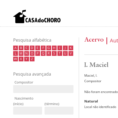
Acervo
Au
Pesquisa alfabética
A
B
C
D
E
F
G
H
I
J
K
L
M
N
O
P
Q
R
S
T
U
V
W
X
Y
Z
I. Maciel
Pesquisa avançada
Maciel, I.
Compositor
Compositor
Não foram encontrados
Nascimento
Natural
(início)
(término)
Local não identificado