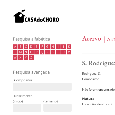
Acervo
Au
Pesquisa alfabética
A
B
C
D
E
F
G
H
I
J
K
L
M
N
O
P
Q
R
S
T
U
V
W
X
Y
Z
S. Rodrigue
Pesquisa avançada
Rodriguez, S.
Compositor
Compositor
Não foram encontrados
Nascimento
Natural
(início)
(término)
Local não identificado