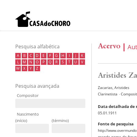
Acervo
Au
Pesquisa alfabética
A
B
C
D
E
F
G
H
I
J
K
L
M
N
O
P
Q
R
S
T
U
V
W
X
Y
Z
Aristides Za
Pesquisa avançada
Zacarias, Aristides
Clarinetista
∙ Composi
Compositor
Data detalhada de
05.01.1911
Nascimento
(início)
(término)
Fonte de pesquisa
http://www.overmundo.
grande-nome-do-frevo 