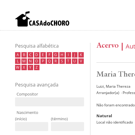
Acervo
Au
Pesquisa alfabética
A
B
C
D
E
F
G
H
I
J
K
L
M
N
O
P
Q
R
S
T
U
V
W
X
Y
Z
Maria There
Pesquisa avançada
Luizi, Maria Thereza
Arranjador(a)
∙ Profes
Compositor
Não foram encontrados
Nascimento
Natural
(início)
(término)
Local não identificado