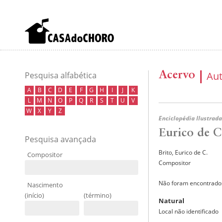
Acervo
Au
Pesquisa alfabética
A
B
C
D
E
F
G
H
I
J
K
L
M
N
O
P
Q
R
S
T
U
V
W
X
Y
Z
Enciclopédia Ilustrada
Eurico de C
Pesquisa avançada
Brito, Eurico de C.
Compositor
Compositor
Não foram encontrados
Nascimento
(início)
(término)
Natural
Local não identificado