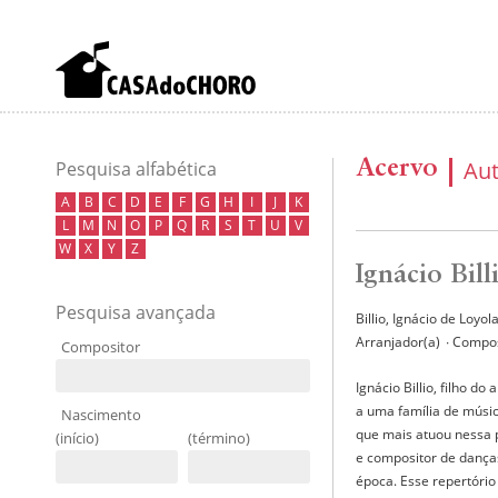
Acervo
Au
Pesquisa alfabética
A
B
C
D
E
F
G
H
I
J
K
L
M
N
O
P
Q
R
S
T
U
V
W
X
Y
Z
Ignácio Bill
Pesquisa avançada
Billio, Ignácio de Loyo
Arranjador(a)
∙ Compo
Compositor
Ignácio Billio, filho do 
a uma família de músic
Nascimento
que mais atuou nessa 
(início)
(término)
e compositor de danças
época. Esse repertório