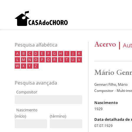
Acervo
Au
Pesquisa alfabética
A
B
C
D
E
F
G
H
I
J
K
L
M
N
O
P
Q
R
S
T
U
V
W
X
Y
Z
Mário Genn
Pesquisa avançada
Gennari Filho, Mário
Compositor
∙ Multi-in
Compositor
Nascimento
1929
Nascimento
(início)
(término)
Data detalhada de
07.07.1929