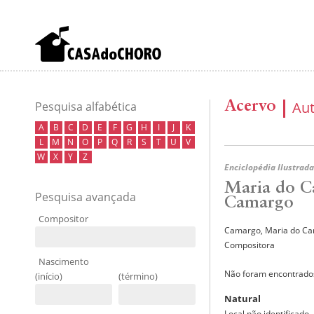
Acervo
Au
Pesquisa alfabética
A
B
C
D
E
F
G
H
I
J
K
L
M
N
O
P
Q
R
S
T
U
V
W
X
Y
Z
Enciclopédia Ilustrada
Maria do C
Pesquisa avançada
Camargo
Compositor
Camargo, Maria do Ca
Compositora
Nascimento
Não foram encontrados
(início)
(término)
Natural
Local não identificado