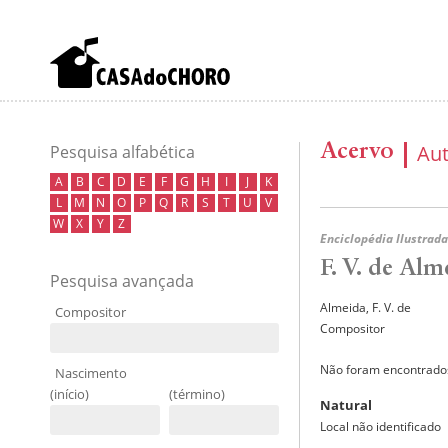
Acervo
Au
Pesquisa alfabética
A
B
C
D
E
F
G
H
I
J
K
L
M
N
O
P
Q
R
S
T
U
V
W
X
Y
Z
Enciclopédia Ilustrada
F. V. de Alm
Pesquisa avançada
Almeida, F. V. de
Compositor
Compositor
Não foram encontrados
Nascimento
(início)
(término)
Natural
Local não identificado