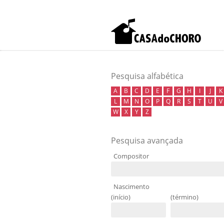
Pesquisa alfabética
A
B
C
D
E
F
G
H
I
J
K
L
M
N
O
P
Q
R
S
T
U
V
W
X
Y
Z
Pesquisa avançada
Compositor
Nascimento
(início)
(término)