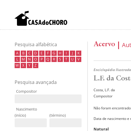
Acervo
Au
Pesquisa alfabética
A
B
C
D
E
F
G
H
I
J
K
L
M
N
O
P
Q
R
S
T
U
V
W
X
Y
Z
Enciclopédia Ilustrada
L.F. da Cost
Pesquisa avançada
Costa, L.F. da
Compositor
Compositor
Não foram encontrados
Nascimento
(início)
(término)
Data de nascimento e
Natural