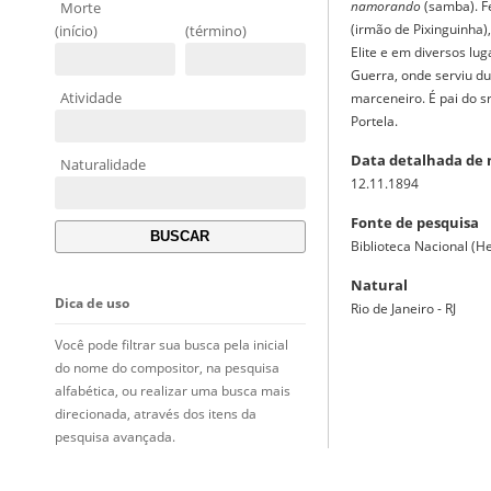
namorando
(samba). F
Morte
(irmão de Pixinguinha)
(início)
(término)
Elite e em diversos lu
Guerra, onde serviu du
Atividade
marceneiro. É pai do s
Portela.
Data detalhada de
Naturalidade
12.11.1894
Fonte de pesquisa
Biblioteca Nacional (
Natural
Dica de uso
Rio de Janeiro - RJ
Você pode filtrar sua busca pela inicial
do nome do compositor, na pesquisa
alfabética, ou realizar uma busca mais
direcionada, através dos itens da
pesquisa avançada.