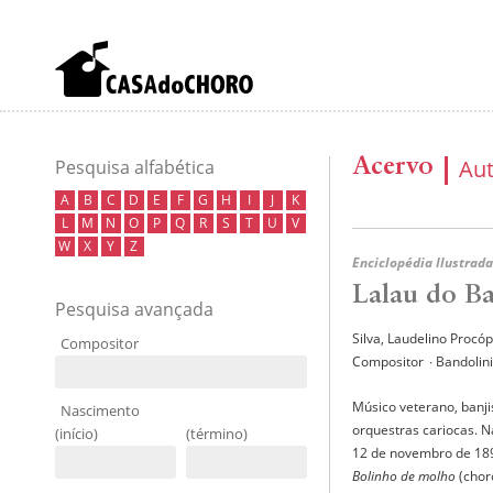
Acervo
Au
Pesquisa alfabética
A
B
C
D
E
F
G
H
I
J
K
L
M
N
O
P
Q
R
S
T
U
V
W
X
Y
Z
Enciclopédia Ilustrada
Lalau do B
Pesquisa avançada
Silva, Laudelino Procóp
Compositor
Compositor
∙ Bandolin
Músico veterano, banj
Nascimento
orquestras cariocas. N
(início)
(término)
12 de novembro de 18
Bolinho de molho
(chor