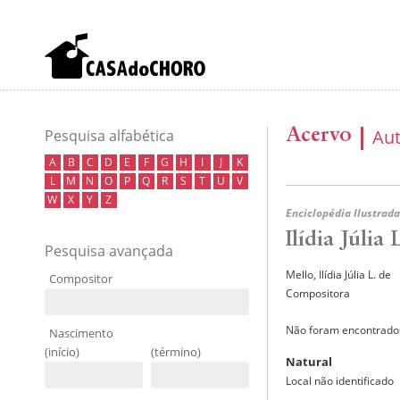
Acervo
Au
Pesquisa alfabética
A
B
C
D
E
F
G
H
I
J
K
L
M
N
O
P
Q
R
S
T
U
V
W
X
Y
Z
Enciclopédia Ilustrada
Ilídia Júlia
Pesquisa avançada
Mello, Ilídia Júlia L. de
Compositor
Compositora
Não foram encontrados
Nascimento
(início)
(término)
Natural
Local não identificado