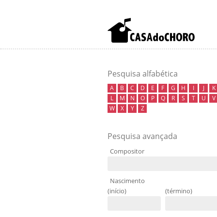
Pesquisa alfabética
A
B
C
D
E
F
G
H
I
J
K
L
M
N
O
P
Q
R
S
T
U
V
W
X
Y
Z
Pesquisa avançada
Compositor
Nascimento
(início)
(término)