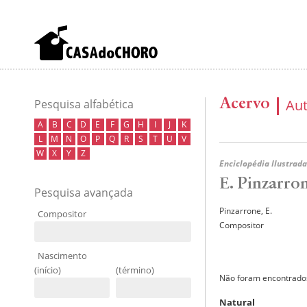
Acervo
Au
Pesquisa alfabética
A
B
C
D
E
F
G
H
I
J
K
L
M
N
O
P
Q
R
S
T
U
V
W
X
Y
Z
Enciclopédia Ilustrada
E. Pinzarro
Pesquisa avançada
Pinzarrone, E.
Compositor
Compositor
Nascimento
(início)
(término)
Não foram encontrados
Natural