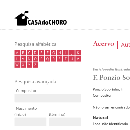
Acervo
Au
Pesquisa alfabética
A
B
C
D
E
F
G
H
I
J
K
L
M
N
O
P
Q
R
S
T
U
V
W
X
Y
Z
Enciclopédia Ilustrada
F. Ponzio S
Pesquisa avançada
Ponzio Sobrinho, F.
Compositor
Compositor
Não foram encontrados
Nascimento
(início)
(término)
Natural
Local não identificado