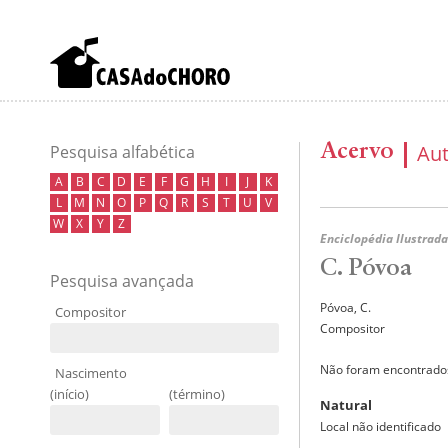
Acervo
Au
Pesquisa alfabética
A
B
C
D
E
F
G
H
I
J
K
L
M
N
O
P
Q
R
S
T
U
V
W
X
Y
Z
Enciclopédia Ilustrada
C. Póvoa
Pesquisa avançada
Póvoa, C.
Compositor
Compositor
Não foram encontrados
Nascimento
(início)
(término)
Natural
Local não identificado