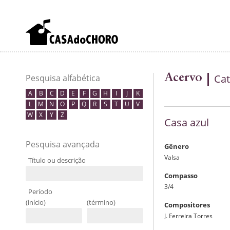
Acervo
Cat
Pesquisa alfabética
A
B
C
D
E
F
G
H
I
J
K
L
M
N
O
P
Q
R
S
T
U
V
W
X
Y
Z
Casa azul
Pesquisa avançada
Gênero
Valsa
Título ou descrição
Compasso
3/4
Período
(início)
(término)
Compositores
J. Ferreira Torres