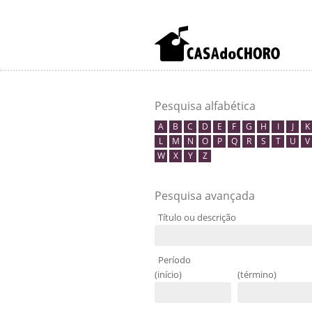
Pesquisa alfabética
A
B
C
D
E
F
G
H
I
J
K
L
M
N
O
P
Q
R
S
T
U
V
W
X
Y
Z
Pesquisa avançada
Título ou descrição
Período
(início)
(término)