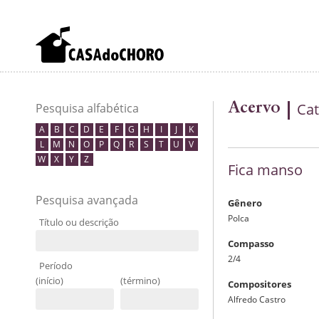
Acervo
Cat
Pesquisa alfabética
A
B
C
D
E
F
G
H
I
J
K
L
M
N
O
P
Q
R
S
T
U
V
W
X
Y
Z
Fica manso
Pesquisa avançada
Gênero
Polca
Título ou descrição
Compasso
2/4
Período
(início)
(término)
Compositores
Alfredo Castro