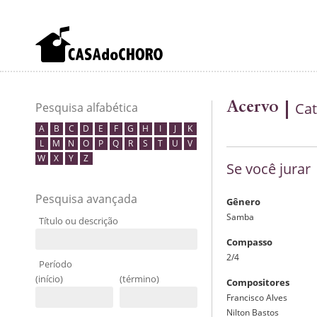
Acervo
Cat
Pesquisa alfabética
A
B
C
D
E
F
G
H
I
J
K
L
M
N
O
P
Q
R
S
T
U
V
W
X
Y
Z
Se você jurar
Pesquisa avançada
Gênero
Samba
Título ou descrição
Compasso
2/4
Período
(início)
(término)
Compositores
Francisco Alves
Nilton Bastos