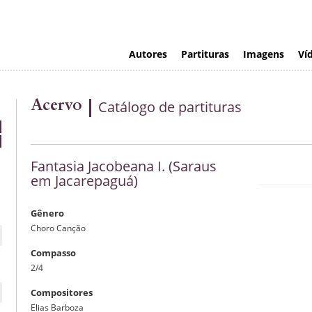
Autores
Partituras
Imagens
Ví
Acervo
Catálogo de partituras
Fantasia Jacobeana I. (Saraus
em Jacarepaguá)
Gênero
Choro Canção
Compasso
2/4
Compositores
Elias Barboza