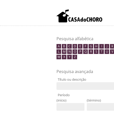
Pesquisa alfabética
A
B
C
D
E
F
G
H
I
J
K
L
M
N
O
P
Q
R
S
T
U
V
W
X
Y
Z
Pesquisa avançada
Título ou descrição
Período
(início)
(término)