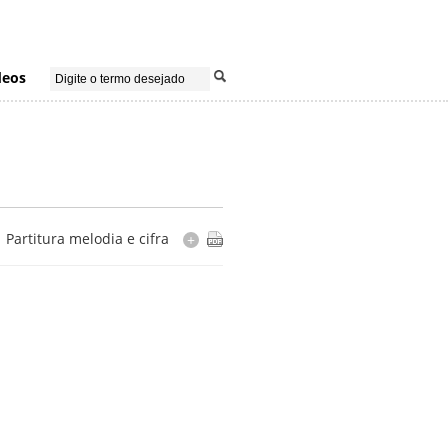
deos
Partitura melodia e cifra
+
Instrumentação
bandolim
Cópia
edição digital