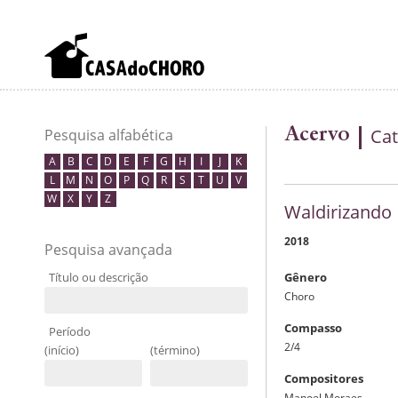
Acervo
Cat
Pesquisa alfabética
A
B
C
D
E
F
G
H
I
J
K
L
M
N
O
P
Q
R
S
T
U
V
W
X
Y
Z
Waldirizando
2018
Pesquisa avançada
Título ou descrição
Gênero
Choro
Compasso
Período
2/4
(início)
(término)
Compositores
Manoel Moraes