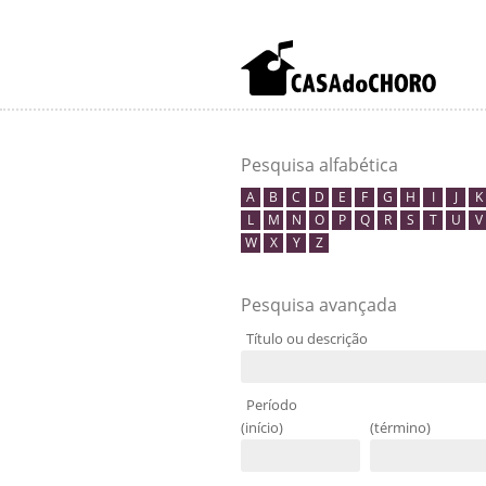
Pesquisa alfabética
A
B
C
D
E
F
G
H
I
J
K
L
M
N
O
P
Q
R
S
T
U
V
W
X
Y
Z
Pesquisa avançada
Título ou descrição
Período
(início)
(término)