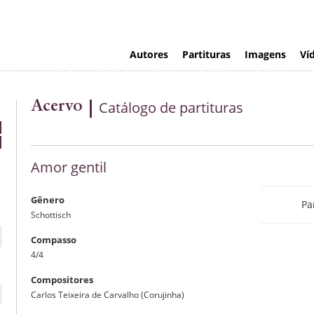
Autores
Partituras
Imagens
Ví
Acervo
Catálogo de partituras
Amor gentil
Gênero
Pa
Schottisch
Compasso
4/4
editada po
Compositores
Carlos Teixeira de Carvalho (Corujinha)