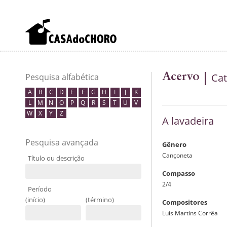
Acervo
Cat
Pesquisa alfabética
A
B
C
D
E
F
G
H
I
J
K
L
M
N
O
P
Q
R
S
T
U
V
W
X
Y
Z
A lavadeira
Pesquisa avançada
Gênero
Cançoneta
Título ou descrição
Compasso
2/4
Período
(início)
(término)
Compositores
Luís Martins Corrêa