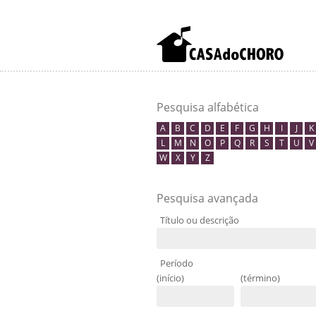
Pesquisa alfabética
A
B
C
D
E
F
G
H
I
J
K
L
M
N
O
P
Q
R
S
T
U
V
W
X
Y
Z
Pesquisa avançada
Título ou descrição
Período
(início)
(término)