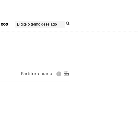
deos
Partitura piano
+
Instrumentação
piano
Cópia
editada