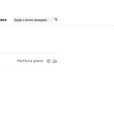
deos
Partitura piano
+
Instrumentação
piano
Cópia
editada