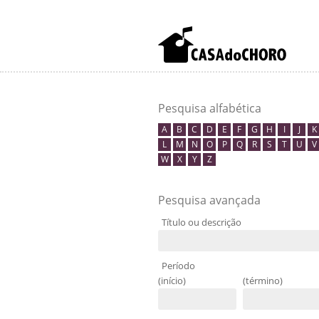
Pesquisa alfabética
A
B
C
D
E
F
G
H
I
J
K
L
M
N
O
P
Q
R
S
T
U
V
W
X
Y
Z
Pesquisa avançada
Título ou descrição
Período
(início)
(término)