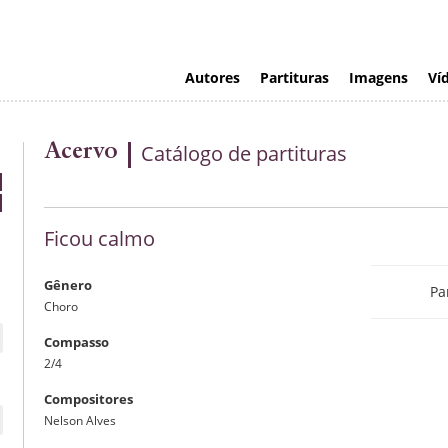
Autores
Partituras
Imagens
Ví
Acervo
Catálogo de partituras
Ficou calmo
Gênero
Pa
Visualizaç
Choro
Compasso
Visualizaç
2/4
Compositores
Nelson Alves