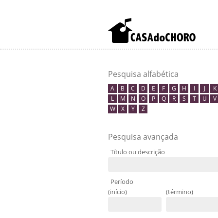
Pesquisa alfabética
A
B
C
D
E
F
G
H
I
J
K
L
M
N
O
P
Q
R
S
T
U
V
W
X
Y
Z
Pesquisa avançada
Título ou descrição
Período
(início)
(término)