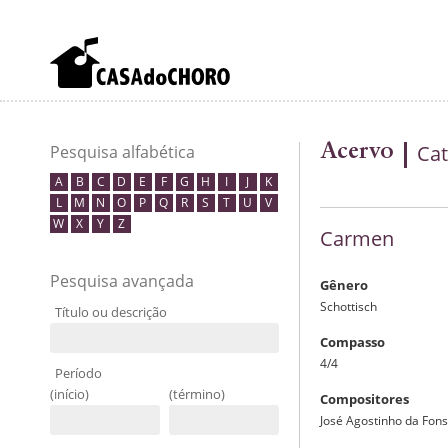
Acervo
Cat
Pesquisa alfabética
A
B
C
D
E
F
G
H
I
J
K
L
M
N
O
P
Q
R
S
T
U
V
W
X
Y
Z
Carmen
Pesquisa avançada
Gênero
Schottisch
Título ou descrição
Compasso
4/4
Período
(início)
(término)
Compositores
José Agostinho da Fon