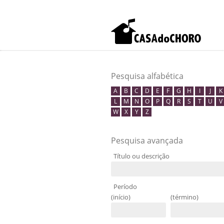
Pesquisa alfabética
A
B
C
D
E
F
G
H
I
J
K
L
M
N
O
P
Q
R
S
T
U
V
W
X
Y
Z
Pesquisa avançada
Título ou descrição
Período
(início)
(término)