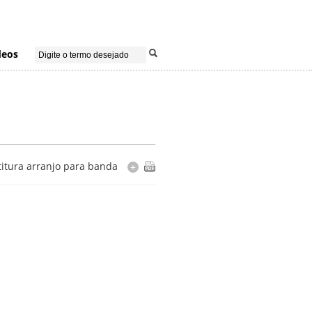
deos
titura arranjo para banda
+
Instrumentação
bombardino C
bumbo
caixa
contrabaixo Bb
contrabaixo Eb
requinta Eb
sax alto Eb