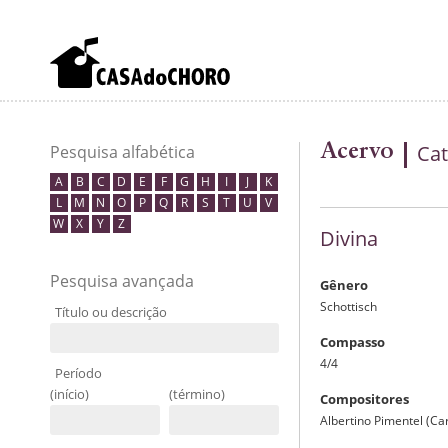
Acervo
Cat
Pesquisa alfabética
A
B
C
D
E
F
G
H
I
J
K
L
M
N
O
P
Q
R
S
T
U
V
W
X
Y
Z
Divina
Pesquisa avançada
Gênero
Schottisch
Título ou descrição
Compasso
4/4
Período
(início)
(término)
Compositores
Albertino Pimentel (C