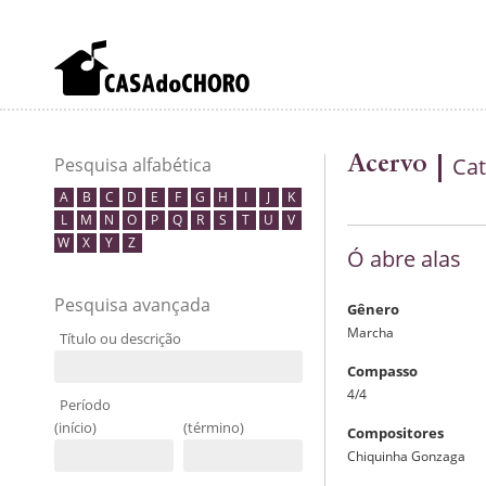
Acervo
Cat
Pesquisa alfabética
A
B
C
D
E
F
G
H
I
J
K
L
M
N
O
P
Q
R
S
T
U
V
W
X
Y
Z
Ó abre alas
Pesquisa avançada
Gênero
Marcha
Título ou descrição
Compasso
4/4
Período
(início)
(término)
Compositores
Chiquinha Gonzaga