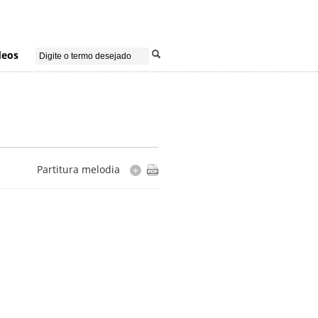
deos
Partitura melodia
+
Instrumentação
piano
Cópia
editada