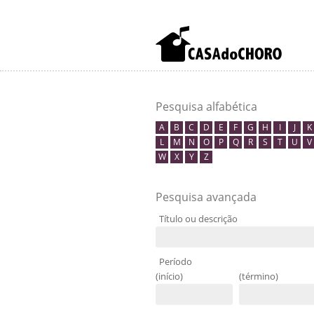
Pesquisa alfabética
A
B
C
D
E
F
G
H
I
J
K
L
M
N
O
P
Q
R
S
T
U
V
W
X
Y
Z
Pesquisa avançada
Título ou descrição
Período
(início)
(término)