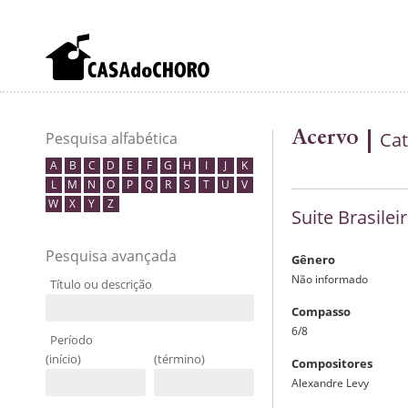
Acervo
Cat
Pesquisa alfabética
A
B
C
D
E
F
G
H
I
J
K
L
M
N
O
P
Q
R
S
T
U
V
W
X
Y
Z
Suite Brasileir
Pesquisa avançada
Gênero
Não informado
Título ou descrição
Compasso
6/8
Período
(início)
(término)
Compositores
Alexandre Levy