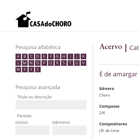
Acervo
Cat
Pesquisa alfabética
A
B
C
D
E
F
G
H
I
J
K
L
M
N
O
P
Q
R
S
T
U
V
W
X
Y
Z
É de amargar
Pesquisa avançada
Gênero
Choro
Título ou descrição
Compasso
2/4
Período
(início)
(término)
Compositores
J.B. de Lima