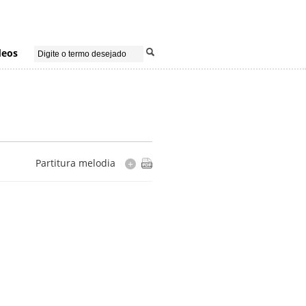
deos
Partitura melodia
+
Cópia
uscrita por Manoel Pedro Nascimento
Data
27.11.1929