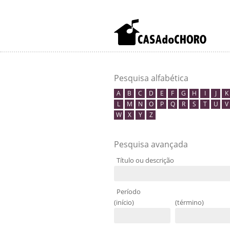
Pesquisa alfabética
A
B
C
D
E
F
G
H
I
J
K
L
M
N
O
P
Q
R
S
T
U
V
W
X
Y
Z
Pesquisa avançada
Título ou descrição
Período
(início)
(término)