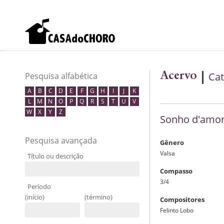
Acervo
Cat
Pesquisa alfabética
A
B
C
D
E
F
G
H
I
J
K
L
M
N
O
P
Q
R
S
T
U
V
W
X
Y
Z
Sonho d'amo
Pesquisa avançada
Gênero
Valsa
Título ou descrição
Compasso
3/4
Período
(início)
(término)
Compositores
Felinto Lobo