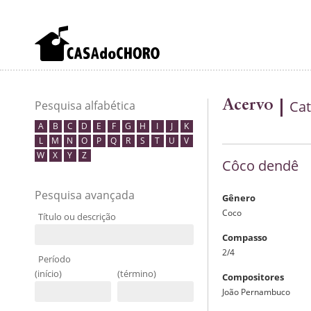
Acervo
Cat
Pesquisa alfabética
A
B
C
D
E
F
G
H
I
J
K
L
M
N
O
P
Q
R
S
T
U
V
W
X
Y
Z
Côco dendê
Pesquisa avançada
Gênero
Coco
Título ou descrição
Compasso
2/4
Período
(início)
(término)
Compositores
João Pernambuco