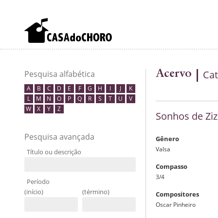
Acervo
Cat
Pesquisa alfabética
A
B
C
D
E
F
G
H
I
J
K
L
M
N
O
P
Q
R
S
T
U
V
W
X
Y
Z
Sonhos de Ziz
Pesquisa avançada
Gênero
Valsa
Título ou descrição
Compasso
3/4
Período
(início)
(término)
Compositores
Oscar Pinheiro