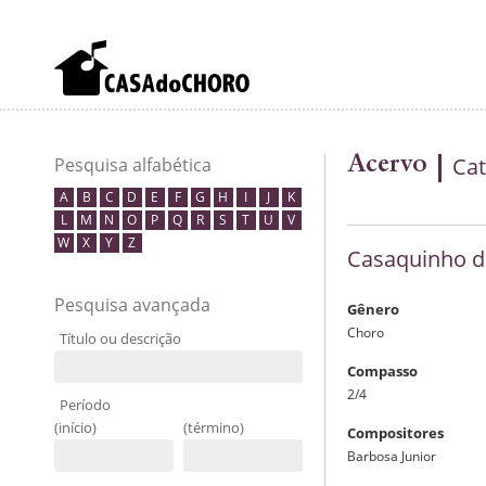
Acervo
Cat
Pesquisa alfabética
A
B
C
D
E
F
G
H
I
J
K
L
M
N
O
P
Q
R
S
T
U
V
W
X
Y
Z
Casaquinho de
Pesquisa avançada
Gênero
Choro
Título ou descrição
Compasso
2/4
Período
(início)
(término)
Compositores
Barbosa Junior