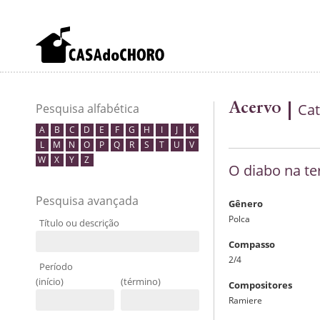
Acervo
Cat
Pesquisa alfabética
A
B
C
D
E
F
G
H
I
J
K
L
M
N
O
P
Q
R
S
T
U
V
W
X
Y
Z
O diabo na te
Pesquisa avançada
Gênero
Polca
Título ou descrição
Compasso
2/4
Período
(início)
(término)
Compositores
Ramiere