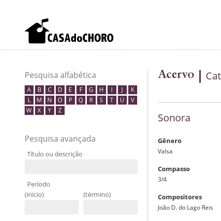
Acervo
Cat
Pesquisa alfabética
A
B
C
D
E
F
G
H
I
J
K
L
M
N
O
P
Q
R
S
T
U
V
W
X
Y
Z
Sonora
Pesquisa avançada
Gênero
Valsa
Título ou descrição
Compasso
3/4
Período
(início)
(término)
Compositores
João D. do Lago Reis